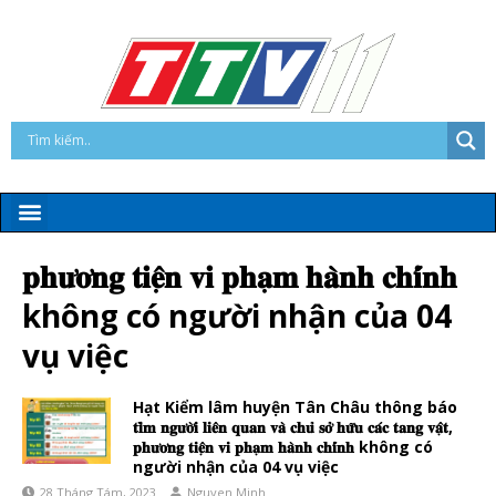
𝐩𝐡𝐮̛𝐨̛𝐧𝐠 𝐭𝐢𝐞̣̂𝐧 𝐯𝐢 𝐩𝐡𝐚̣𝐦 𝐡𝐚̀𝐧𝐡 𝐜𝐡𝐢́𝐧𝐡
không có người nhận của 04
vụ việc
Hạt Kiểm lâm huyện Tân Châu thông báo
𝐭𝐢̀𝐦 𝐧𝐠𝐮̛𝐨̛̀𝐢 𝐥𝐢𝐞̂𝐧 𝐪𝐮𝐚𝐧 𝐯𝐚̀ 𝐜𝐡𝐮̉ 𝐬𝐨̛̉ 𝐡𝐮̛̃𝐮 𝐜𝐚́𝐜 𝐭𝐚𝐧𝐠 𝐯𝐚̣̂𝐭,
𝐩𝐡𝐮̛𝐨̛𝐧𝐠 𝐭𝐢𝐞̣̂𝐧 𝐯𝐢 𝐩𝐡𝐚̣𝐦 𝐡𝐚̀𝐧𝐡 𝐜𝐡𝐢́𝐧𝐡 không có
người nhận của 04 vụ việc
28 Tháng Tám, 2023
Nguyen Minh