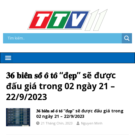
𝟑𝟔 𝐛𝐢𝐞̂̉𝐧 𝐬𝐨̂́ 𝐨̂ 𝐭𝐨̂ “đ𝐞̣𝐩” sẽ được
đấu giá trong 02 ngày 21 –
22/9/2023
𝟑𝟔 𝐛𝐢𝐞̂̉𝐧 𝐬𝐨̂́ 𝐨̂ 𝐭𝐨̂ “đ𝐞̣𝐩” sẽ được đấu giá trong
02 ngày 21 – 22/9/2023
21 Tháng Chín, 2023
Nguyen Minh