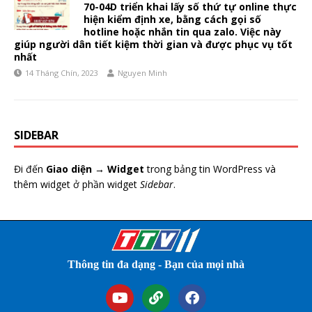
70-04D triển khai lấy số thứ tự online thực
hiện kiểm định xe, bằng cách gọi số
hotline hoặc nhắn tin qua zalo. Việc này
giúp người dân tiết kiệm thời gian và được phục vụ tốt
nhất
14 Tháng Chín, 2023
Nguyen Minh
SIDEBAR
Đi đến
Giao diện → Widget
trong bảng tin WordPress và
thêm widget ở phần widget
Sidebar
.
Thông tin đa dạng - Bạn của mọi nhà