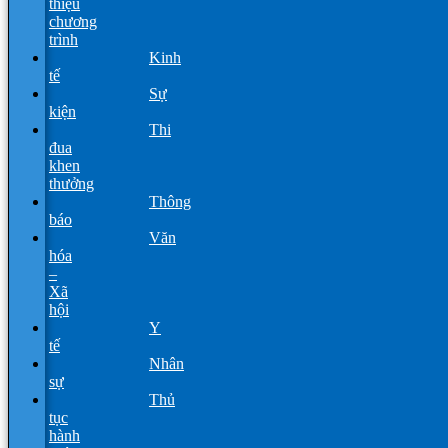
thiệu
chương
trình
Kinh
tế
Sự
kiện
Thi
đua
khen
thưởng
Thông
báo
Văn
hóa
–
Xã
hội
Y
tế
Nhân
sự
Thủ
tục
hành