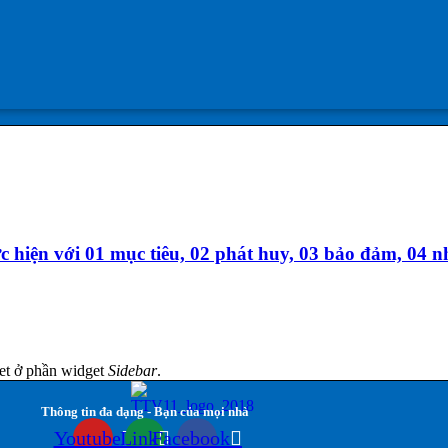
c hiện với 01 mục tiêu, 02 phát huy, 03 bảo đảm, 04 
et ở phần widget
Sidebar
.
Thông tin đa dạng - Bạn của mọi nhà
Youtube
Link
Facebook