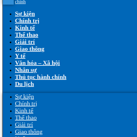
chính
Sự kiện
Chính trị
Kinh tế
Thể thao
Giải trí
Giao thông
Y tế
Văn hóa – Xã hội
Nhân sự
Thủ tục hành chính
Du lịch
Sự kiện
Chính trị
Kinh tế
Thể thao
Giải trí
Giao thông