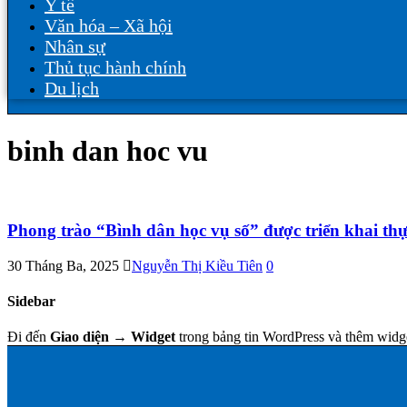
Y tế
Văn hóa – Xã hội
Nhân sự
Thủ tục hành chính
Du lịch
binh dan hoc vu
Phong trào “Bình dân học vụ số” được triển khai thự
30 Tháng Ba, 2025
Nguyễn Thị Kiều Tiên
0
Sidebar
Đi đến
Giao diện → Widget
trong bảng tin WordPress và thêm widg