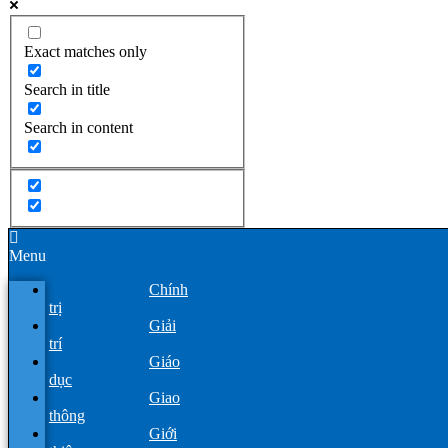
Exact matches only
Search in title
Search in content
Menu
Chính
trị
Giải
trí
Giáo
dục
Giao
thông
Giới