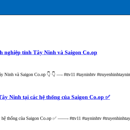
nh nghiệp tỉnh Tây Ninh và Saigon Co.op
ây Ninh và Saigon Co.op 👇 👇 —- #ttv11 #tayninhtv #truyenhinhtayni
Tây Ninh tại các hệ thống của Saigon Co.op ✅
ác hệ thống của Saigon Co.op ✅ ——- #ttv11 #tayninhtv #truyenhinhta