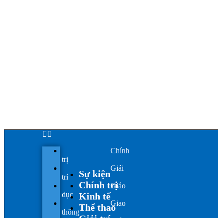
Chính
trị
Giải
Sự kiện
trí
Chính trị
Giáo
dục
Kinh tế
Giao
Thể thao
thông