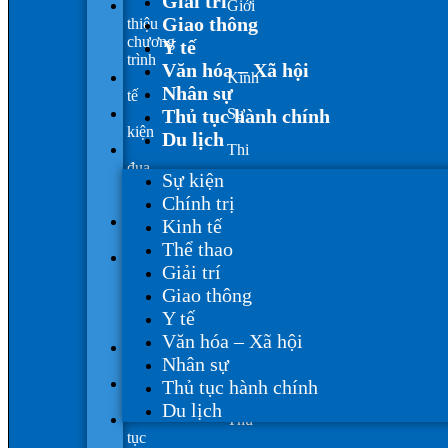
Giải trí
Giới
Giao thông
thiệu
chương
Y tế
trình
Văn hóa – Xã hội
Kinh
Nhân sự
tế
Thủ tục hành chính
Sự
kiện
Du lịch
Thi
đua
Sự kiện
khen
Chính trị
thưởng
Thông
Kinh tế
báo
Thể thao
Văn
Giải trí
hóa
Giao thông
–
Xã
Y tế
hội
Văn hóa – Xã hội
Y
Nhân sự
tế
Nhân
Thủ tục hành chính
sự
Du lịch
Thủ
tục