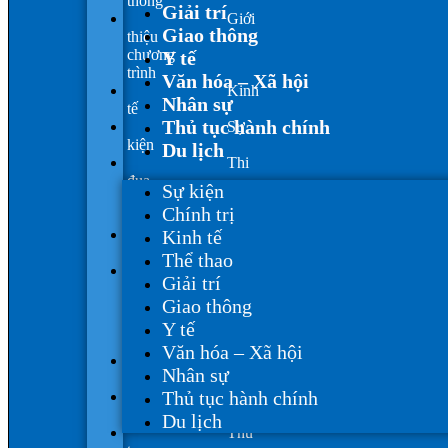
thông
Giải trí
Giới
Giao thông
thiệu
chương
Y tế
trình
Văn hóa – Xã hội
Kinh
Nhân sự
tế
Thủ tục hành chính
Sự
kiện
Du lịch
Thi
đua
Sự kiện
khen
Chính trị
thưởng
Kinh tế
Thông
báo
Thể thao
Văn
Giải trí
hóa
Giao thông
–
Xã
Y tế
hội
Văn hóa – Xã hội
Y
Nhân sự
tế
Thủ tục hành chính
Nhân
sự
Du lịch
Thủ