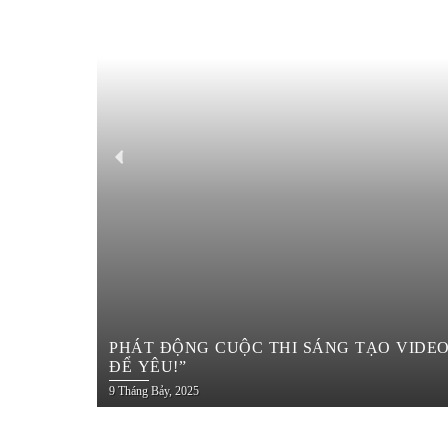
PHÁT ĐỘNG CUỘC THI SÁNG TẠO VIDEO DU LỊCH TRÊN YOUTUBE SHORT
ĐỂ YÊU!”
9 Tháng Bảy, 2025