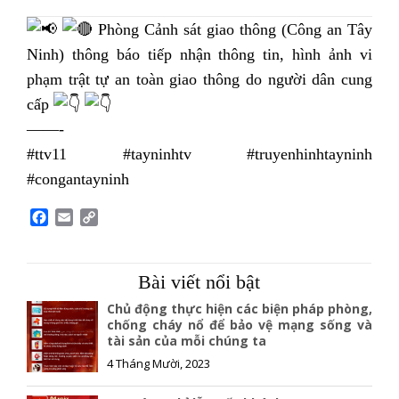
Phòng Cảnh sát giao thông (Công an Tây
Ninh) thông báo tiếp nhận thông tin, hình ảnh vi
phạm trật tự an toàn giao thông do người dân cung
cấp
——-
#ttv11 #tayninhtv #truyenhinhtayninh
#congantayninh
F
E
C
a
m
o
c
a
p
e
i
y
Bài viết nổi bật
b
l
L
o
i
Chủ động thực hiện các biện pháp phòng,
o
n
chống cháy nổ để bảo vệ mạng sống và
tài sản của mỗi chúng ta
k
k
4 Tháng Mười, 2023