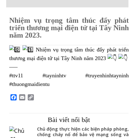
Nhiệm vụ trọng tâm thúc đẩy phát
triển thương mại điện tử tại Tây Ninh
năm 2023.
Nhiệm vụ trọng tâm thúc đẩy phát triển
thương mại điện tử tại Tây Ninh năm 2023
—–
#ttv11 #tayninhtv #truyenhinhtayninh
#thuongmaidientu
F
E
C
a
m
o
c
a
p
e
i
y
Bài viết nổi bật
b
l
L
o
i
Chủ động thực hiện các biện pháp phòng,
o
n
chống cháy nổ để bảo vệ mạng sống và