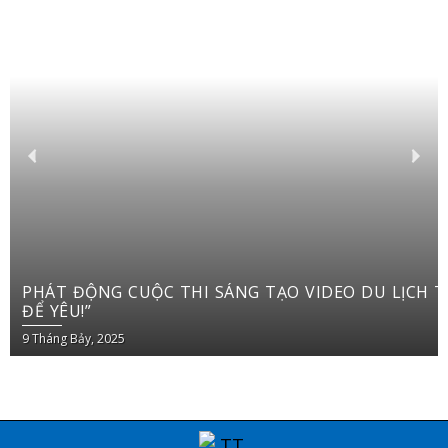
PHÁT ĐỘNG CUỘC THI SÁNG TẠO VIDEO DU LỊCH TRÊN YOUTUBE SHORTS “VIỆT NAM: ĐI
ĐỂ YÊU!”
9 Tháng Bảy, 2025