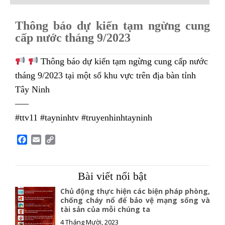
Thông báo dự kiến tạm ngừng cung
cấp nước tháng 9/2023
Thông báo dự kiến tạm ngừng cung cấp nước
tháng 9/2023 tại một số khu vực trên địa bàn tỉnh
Tây Ninh
—–
#ttv11 #tayninhtv #truyenhinhtayninh
F
E
C
a
m
o
c
a
p
e
i
y
Bài viết nổi bật
b
l
L
o
i
Chủ động thực hiện các biện pháp phòng,
o
n
chống cháy nổ để bảo vệ mạng sống và
tài sản của mỗi chúng ta
k
k
4 Tháng Mười, 2023