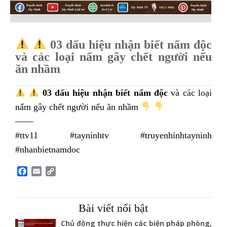
03 dấu hiệu nhận biết nấm độc
và các loại nấm gây chết người nếu
ăn nhầm
03 dấu hiệu nhận biết nấm độc
và các loại
nấm gây chết người nếu ăn nhầm
——
#ttv11 #tayninhtv #truyenhinhtayninh
#nhanbietnamdoc
F
E
C
a
m
o
c
a
p
e
i
y
Bài viết nổi bật
b
l
L
o
i
Chủ động thực hiện các biện pháp phòng,