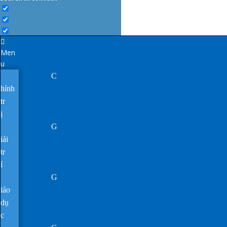
Men
u
C
hính
tr
ị
G
iải
tr
í
G
iáo
dụ
c