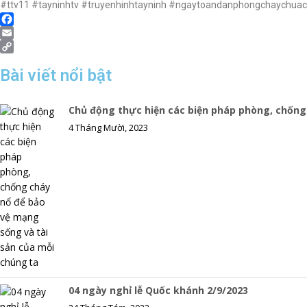
#ttv11 #tayninhtv #truyenhinhtayninh #ngaytoandanphongchaychua
F
a
E
c
m
C
Bài viết nổi bật
e
a
o
b
i
p
o
l
y
Chủ động thực hiện các biện pháp phòng, chống
o
L
4 Tháng Mười, 2023
k
i
n
k
04 ngày nghỉ lễ Quốc khánh 2/9/2023