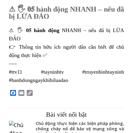
⚠ 🖐 𝟎𝟓 hành động NHANH – nếu đã
bị LỪA ĐẢO
⚠ 🖐 𝟎𝟓
hành động
NHANH – nếu đã bị LỪA
ĐẢO
👉 Thông tin hữu ích người dân cần biết để chủ
động thực hiện ✅
—–
#ttv11 #tayninhtv #truyenhinhtayninh
#hanhdongngaykhibiluadao
F
E
C
a
m
o
c
a
p
e
i
y
Bài viết nổi bật
b
l
L
o
i
Chủ động thực hiện các biện pháp phòng,
o
n
chống cháy nổ để bảo vệ mạng sống và