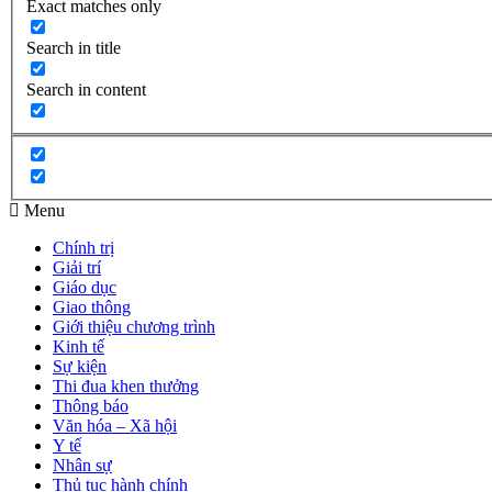
Exact matches only
Search in title
Search in content
Menu
Chính trị
Giải trí
Giáo dục
Giao thông
Giới thiệu chương trình
Kinh tế
Sự kiện
Thi đua khen thưởng
Thông báo
Văn hóa – Xã hội
Y tế
Nhân sự
Thủ tục hành chính