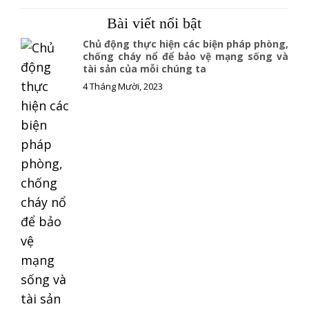
c
a
p
e
i
y
Bài viết nổi bật
b
l
L
o
i
Chủ động thực hiện các biện pháp phòng,
o
n
chống cháy nổ để bảo vệ mạng sống và
tài sản của mỗi chúng ta
k
k
4 Tháng Mười, 2023