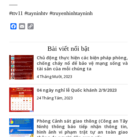
—–
#ttv11 #tayninhtv #truyenhinhtayninh
F
E
C
a
m
o
c
a
p
e
i
y
Bài viết nổi bật
b
l
L
o
i
Chủ động thực hiện các biện pháp phòng,
o
n
chống cháy nổ để bảo vệ mạng sống và
tài sản của mỗi chúng ta
k
k
4 Tháng Mười, 2023
04 ngày nghỉ lễ Quốc khánh 2/9/2023
24 Tháng Tám, 2023
Phòng Cảnh sát giao thông (Công an Tây
Ninh) thông báo tiếp nhận thông tin,
hình ảnh vi phạm trật tự an toàn giao