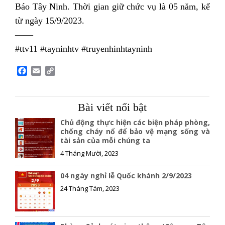
Báo Tây Ninh. Thời gian giữ chức vụ là 05 năm, kể
từ ngày 15/9/2023.
——
#ttv11 #tayninhtv #truyenhinhtayninh
F
E
C
a
m
o
c
a
p
e
i
y
Bài viết nổi bật
b
l
L
o
i
Chủ động thực hiện các biện pháp phòng,
o
n
chống cháy nổ để bảo vệ mạng sống và
tài sản của mỗi chúng ta
k
k
4 Tháng Mười, 2023
04 ngày nghỉ lễ Quốc khánh 2/9/2023
24 Tháng Tám, 2023