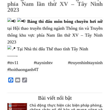
phía Nam lần thứ XV – Tây Ninh
2023
Bảng thi đấu môn bóng chuyền hơi nữ
tại Hội thao truyền thống ngành Thông tin và Truyền
thông khu vực phía Nam lần thứ XV – Tây Ninh
2023
Tại Nhà thi đấu Thể thao tỉnh Tây Ninh
——-
#ttv11 #tayninhtv #truyenhinhtayninh
#hoithaonganh4T
F
E
C
a
m
o
c
a
p
e
i
y
Bài viết nổi bật
b
l
L
o
i
Chủ động thực hiện các biện pháp phòng,
o
n
chống cháy nổ để bảo vệ mạng sống và