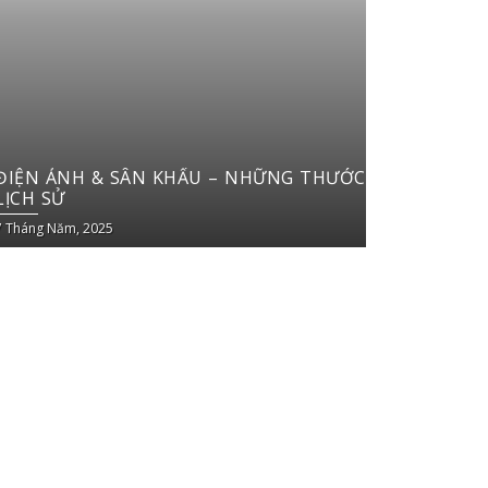
ĐIỆN ẢNH & SÂN KHẤU – NHỮNG THƯỚC PHIM, VỞ DIỄ
LỊCH SỬ
7 Tháng Năm, 2025