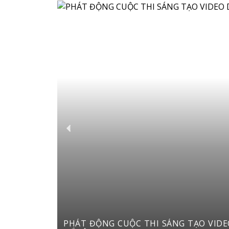
PHÁT ĐỘNG CUỘC THI SÁNG TẠO VIDEO DU LỊCH TRÊN YOUTUBE SHO