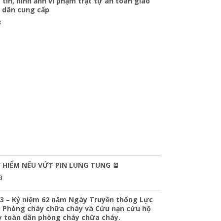
 tin, hình ảnh vi phạm trật tự an toàn giao
 dân cung cấp
3
 HIỂM NẾU VỨT PIN LUNG TUNG 🪫
3
3 – Kỷ niệm 62 năm Ngày Truyền thống Lực
 Phòng cháy chữa cháy và Cứu nạn cứu hộ
y toàn dân phòng cháy chữa cháy.