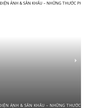
ĐIỆN ẢNH & SÂN KHẤU – NHỮNG THƯỚC PHIM, VỞ DIỄ