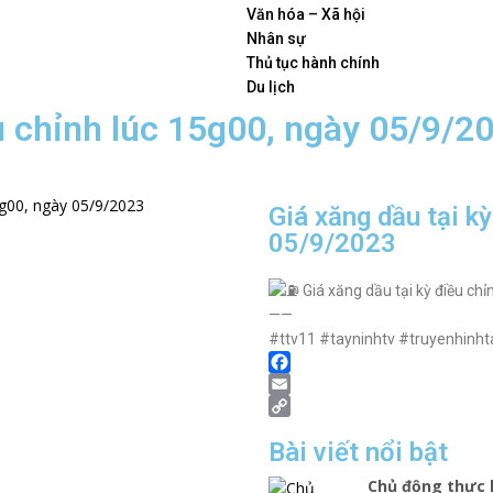
Văn hóa – Xã hội
Nhân sự
Thủ tục hành chính
Du lịch
ều chỉnh lúc 15g00, ngày 05/9/2
Giá xăng dầu tại k
05/9/2023
Giá xăng dầu tại kỳ điều ch
——
#ttv11 #tayninhtv #truyenhinh
F
a
E
c
m
C
Bài viết nổi bật
e
a
o
b
i
p
Chủ động thực 