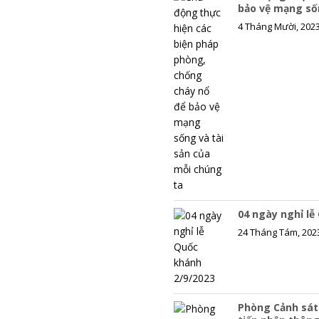
o
l
y
bảo vệ mạng số
o
L
4 Tháng Mười, 202
k
i
n
k
04 ngày nghỉ lễ
24 Tháng Tám, 202
Phòng Cảnh sát