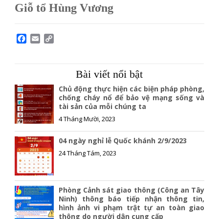
Giỗ tổ Hùng Vương
F
E
C
a
m
o
c
a
p
e
i
y
Bài viết nổi bật
b
l
L
o
i
Chủ động thực hiện các biện pháp phòng,
o
n
chống cháy nổ để bảo vệ mạng sống và
tài sản của mỗi chúng ta
k
k
4 Tháng Mười, 2023
04 ngày nghỉ lễ Quốc khánh 2/9/2023
24 Tháng Tám, 2023
Phòng Cảnh sát giao thông (Công an Tây
Ninh) thông báo tiếp nhận thông tin,
hình ảnh vi phạm trật tự an toàn giao
thông do người dân cung cấp