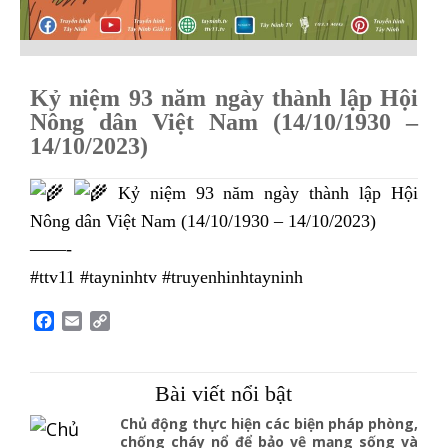
Kỷ niệm 93 năm ngày thành lập Hội
Nông dân Việt Nam (14/10/1930 –
14/10/2023)
Kỷ niệm 93 năm ngày thành lập Hội
Nông dân Việt Nam (14/10/1930 – 14/10/2023)
——-
#ttv11 #tayninhtv #truyenhinhtayninh
F
E
C
a
m
o
c
a
p
e
i
y
Bài viết nổi bật
b
l
L
o
i
Chủ động thực hiện các biện pháp phòng,
o
n
chống cháy nổ để bảo vệ mạng sống và