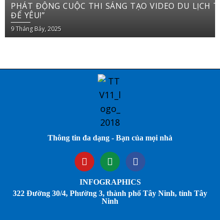
PHÁT ĐỘNG CUỘC THI SÁNG TẠO VIDEO DU LỊCH TRÊN YOUTUBE SHORTS “VIỆT NAM: ĐI
ĐỂ YÊU!”
9 Tháng Bảy, 2025
Thông tin đa dạng - Bạn của mọi nhà
INFOGRAPHICS
322 Đường 30/4, Phường 3, thành phố Tây Ninh, tỉnh Tây
Ninh