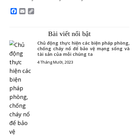
F
E
C
a
m
o
c
a
p
e
i
y
Bài viết nổi bật
b
l
L
o
i
Chủ động thực hiện các biện pháp phòng,
o
n
chống cháy nổ để bảo vệ mạng sống và
tài sản của mỗi chúng ta
k
k
4 Tháng Mười, 2023