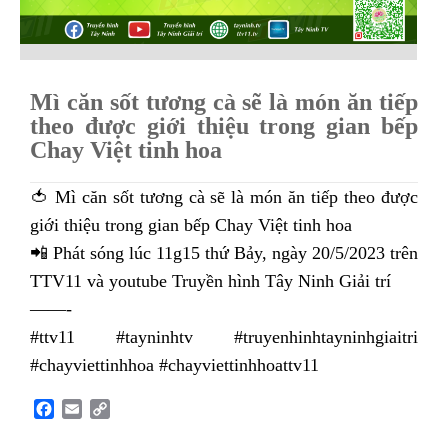
Mì căn sốt tương cà sẽ là món ăn tiếp
theo được giới thiệu trong gian bếp
Chay Việt tinh hoa
🍅 Mì căn sốt tương cà sẽ là món ăn tiếp theo được
giới thiệu trong gian bếp Chay Việt tinh hoa
📲 Phát sóng lúc 11g15 thứ Bảy, ngày 20/5/2023 trên
TTV11 và youtube Truyền hình Tây Ninh Giải trí
——-
#ttv11 #tayninhtv #truyenhinhtayninhgiaitri
#chayviettinhhoa #chayviettinhhoattv11
F
E
C
a
m
o