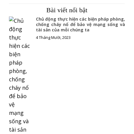
c
a
p
e
i
y
Bài viết nổi bật
b
l
L
o
i
Chủ động thực hiện các biện pháp phòng,
o
n
chống cháy nổ để bảo vệ mạng sống và
tài sản của mỗi chúng ta
k
k
4 Tháng Mười, 2023