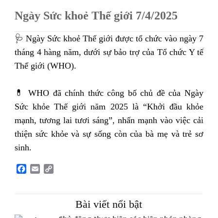
Ngày Sức khoẻ Thế giới 7/4/2025
🩺 Ngày Sức khoẻ Thế giới được tổ chức vào ngày 7
tháng 4 hàng năm, dưới sự bảo trợ của Tổ chức Y tế
Thế giới (WHO).
💊 WHO đã chính thức công bố chủ đề của Ngày
Sức khỏe Thế giới năm 2025 là “Khởi đầu khỏe
mạnh, tương lai tươi sáng”, nhấn mạnh vào việc cải
thiện sức khỏe và sự sống còn của bà mẹ và trẻ sơ
sinh.
F
E
C
a
m
o
c
a
p
e
i
y
Bài viết nổi bật
b
l
L
o
i