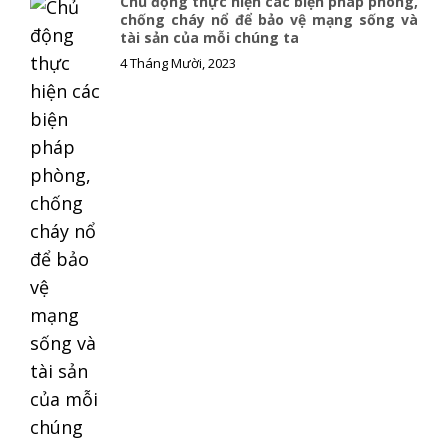
Chủ động thực hiện các biện pháp phòng,
o
n
chống cháy nổ để bảo vệ mạng sống và
tài sản của mỗi chúng ta
k
k
4 Tháng Mười, 2023