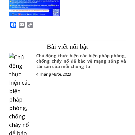
F
E
C
a
m
o
c
a
p
e
i
y
Bài viết nổi bật
b
l
L
o
i
Chủ động thực hiện các biện pháp phòng,
o
n
chống cháy nổ để bảo vệ mạng sống và
tài sản của mỗi chúng ta
k
k
4 Tháng Mười, 2023