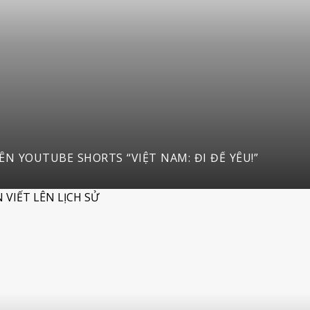
ĐỘNG CUỘC THI SÁNG TẠO VIDEO DU LỊCH TRÊN YOUTUBE SHORTS “VIỆT NAM: ĐI ĐỂ YÊU!”