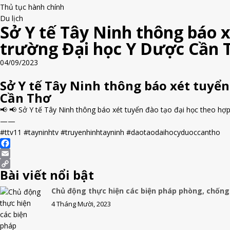
Thủ tục hành chính
Du lịch
Sở Y tế Tây Ninh thông báo 
trường Đại học Y Dược Cần 
04/09/2023
Sở Y tế Tây Ninh thông báo xét tuyể
Cần Thơ
📢 📢 Sở Y tế Tây Ninh thông báo xét tuyển đào tạo đại học theo hợ
——
#ttv11 #tayninhtv #truyenhinhtayninh #daotaodaihocyduoccantho
F
a
E
Bài viết nổi bật
c
m
C
e
a
o
Chủ động thực hiện các biện pháp phòng, chống
b
i
p
4 Tháng Mười, 2023
o
l
y
o
L
k
i