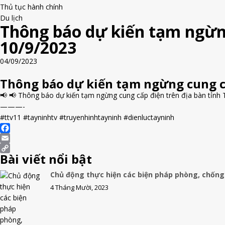
Thủ tục hành chính
Du lịch
Thông báo dự kiến tạm ngừng
10/9/2023
04/09/2023
Thông báo dự kiến tạm ngừng cung cấ
📢 📢 Thông báo dự kiến tạm ngừng cung cấp điện trên địa bàn tỉnh 
———-
#ttv11 #tayninhtv #truyenhinhtayninh #dienluctayninh
F
a
E
Bài viết nổi bật
c
m
C
e
a
o
Chủ động thực hiện các biện pháp phòng, chống
b
i
p
4 Tháng Mười, 2023
o
l
y
o
L
k
i
n