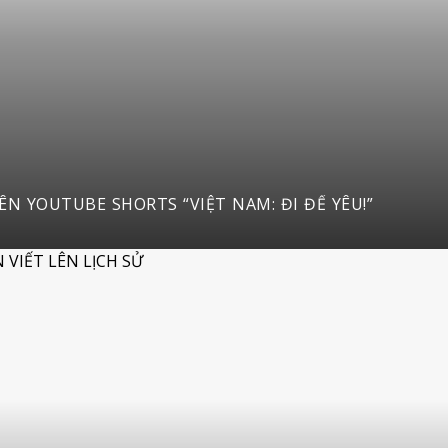
ĐỘNG CUỘC THI SÁNG TẠO VIDEO DU LỊCH TRÊN YOUTUBE SHORTS “VIỆT NAM: ĐI ĐỂ YÊU!”