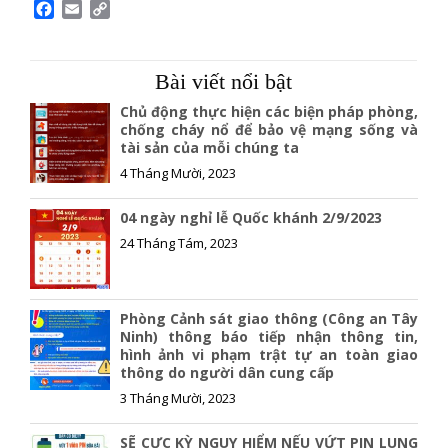
F
E
C
a
m
o
c
a
p
e
i
y
Bài viết nổi bật
b
l
L
o
i
Chủ động thực hiện các biện pháp phòng,
o
n
chống cháy nổ để bảo vệ mạng sống và
tài sản của mỗi chúng ta
k
k
4 Tháng Mười, 2023
04 ngày nghỉ lễ Quốc khánh 2/9/2023
24 Tháng Tám, 2023
Phòng Cảnh sát giao thông (Công an Tây
Ninh) thông báo tiếp nhận thông tin,
hình ảnh vi phạm trật tự an toàn giao
thông do người dân cung cấp
3 Tháng Mười, 2023
SẼ CỰC KỲ NGUY HIỂM NẾU VỨT PIN LUNG