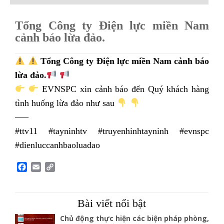
Tổng Công ty Điện lực miền Nam
cảnh báo lừa đảo.
Tổng Công ty Điện lực miền Nam cảnh báo
lừa đảo.
EVNSPC xin cảnh báo đến Quý khách hàng
tình huống lừa đảo như sau
—–
#ttv11 #tayninhtv #truyenhinhtayninh #evnspc
#dienluccanhbaoluadao
F
E
C
a
m
o
c
a
p
e
i
y
Bài viết nổi bật
b
l
L
o
i
Chủ động thực hiện các biện pháp phòng,