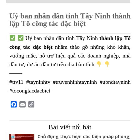
Uỷ ban nhân dân tỉnh Tây Ninh thành
lập Tổ công tác đặc biệt
Uỷ ban nhân dân tỉnh Tây Ninh
thành lập Tổ
công tác đặc biệt
nhằm tháo gỡ những khó khăn,
vướng mắc, hỗ trợ hiệu quả các doanh nghiệp, nhà
đầu tư, dự án đầu tư trên địa bàn tỉnh
——-
#ttv11 #tayninhtv #truyenhinhtayninh #ubndtayninh
#tocongtacdacbiet
F
E
C
a
m
o
c
a
p
e
i
y
Bài viết nổi bật
b
l
L
o
i
Chủ động thực hiện các biện pháp phòng,