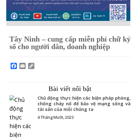
Tây Ninh – cung cấp miễn phí chữ ký
số cho người dân, doanh nghiệp
F
E
C
a
m
o
c
a
p
e
i
y
Bài viết nổi bật
b
l
L
o
i
Chủ động thực hiện các biện pháp phòng,
o
n
chống cháy nổ để bảo vệ mạng sống và
tài sản của mỗi chúng ta
k
k
4 Tháng Mười, 2023