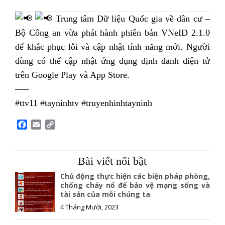
Trung tâm Dữ liệu Quốc gia về dân cư –
Bộ Công an vừa phát hành phiên bản VNeID 2.1.0
để khắc phục lỗi và cập nhật tính năng mới. Người
dùng có thể cập nhật ứng dụng định danh điện tử
trên Google Play và App Store.
—–
#ttv11 #tayninhtv #truyenhinhtayninh
F
E
C
a
m
o
c
a
p
e
i
y
Bài viết nổi bật
b
l
L
o
i
Chủ động thực hiện các biện pháp phòng,
o
n
chống cháy nổ để bảo vệ mạng sống và
tài sản của mỗi chúng ta
k
k
4 Tháng Mười, 2023