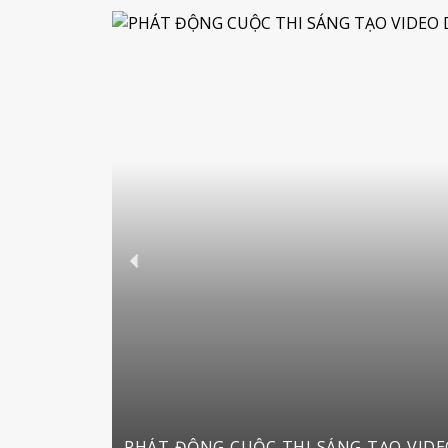
PHÁT ĐỘNG CUỘC THI SÁNG TẠO VIDEO DU LỊCH TRÊN YOUTUBE SHO