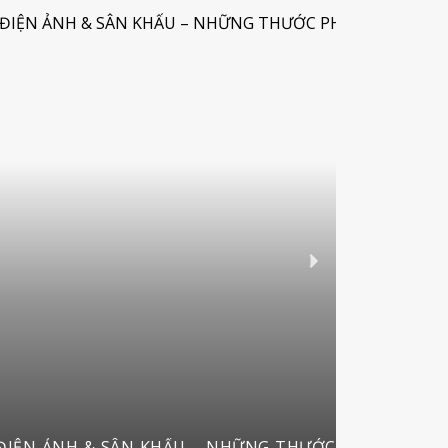
ĐIỆN ẢNH & SÂN KHẤU – NHỮNG THƯỚC PHIM, VỞ DIỄ