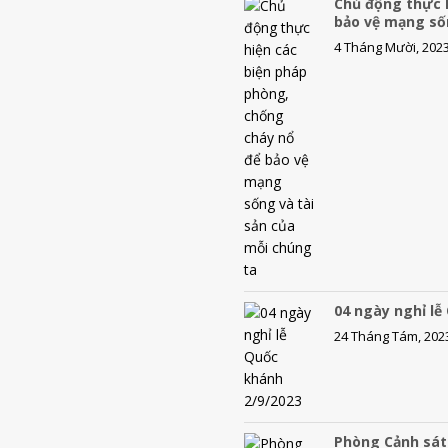
Chủ động thực 
o
l
y
bảo vệ mạng số
o
L
4 Tháng Mười, 202
k
i
n
k
04 ngày nghỉ lễ
24 Tháng Tám, 202
Phòng Cảnh sát