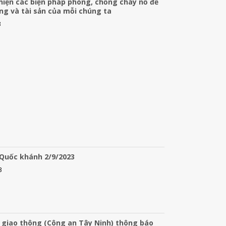
hiện các biện pháp phòng, chống cháy nổ để
ng và tài sản của mỗi chúng ta
3
 Quốc khánh 2/9/2023
3
 giao thông (Công an Tây Ninh) thông báo