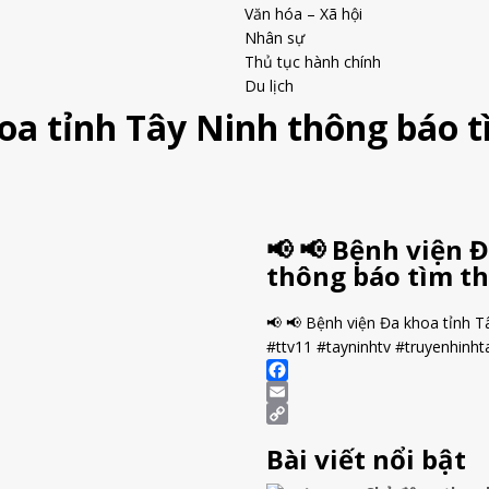
Văn hóa – Xã hội
Nhân sự
Thủ tục hành chính
Du lịch
hoa tỉnh Tây Ninh thông báo 
📢 📢 Bệnh viện 
thông báo tìm th
📢 📢 Bệnh viện Đa khoa tỉnh T
#ttv11 #tayninhtv #truyenhinht
F
a
E
c
m
C
Bài viết nổi bật
e
a
o
b
i
p