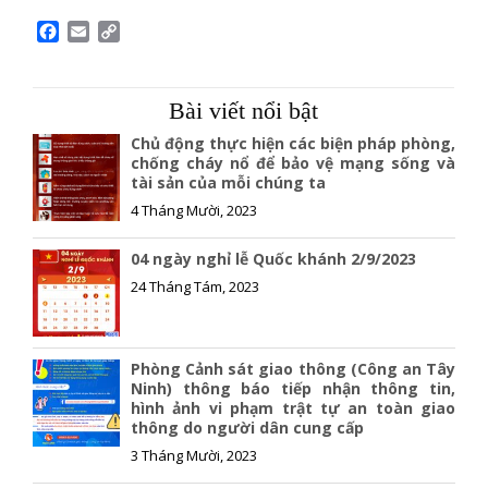
F
E
C
a
m
o
c
a
p
e
i
y
Bài viết nổi bật
b
l
L
o
i
Chủ động thực hiện các biện pháp phòng,
o
n
chống cháy nổ để bảo vệ mạng sống và
tài sản của mỗi chúng ta
k
k
4 Tháng Mười, 2023
04 ngày nghỉ lễ Quốc khánh 2/9/2023
24 Tháng Tám, 2023
Phòng Cảnh sát giao thông (Công an Tây
Ninh) thông báo tiếp nhận thông tin,
hình ảnh vi phạm trật tự an toàn giao
thông do người dân cung cấp
3 Tháng Mười, 2023