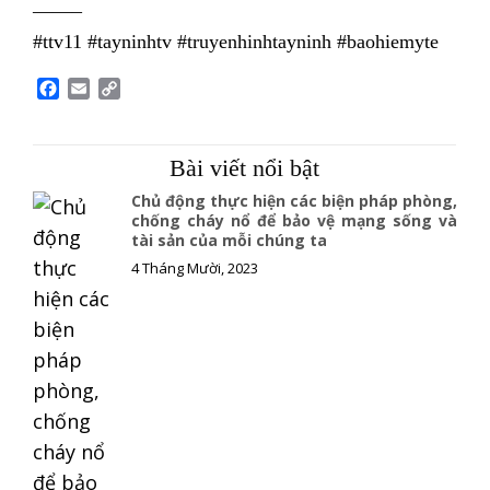
——–
#ttv11 #tayninhtv #truyenhinhtayninh #baohiemyte
F
E
C
a
m
o
c
a
p
e
i
y
Bài viết nổi bật
b
l
L
o
i
Chủ động thực hiện các biện pháp phòng,
o
n
chống cháy nổ để bảo vệ mạng sống và
tài sản của mỗi chúng ta
k
k
4 Tháng Mười, 2023