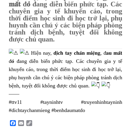
𝐦𝐚̆́𝐭 đ𝐨̉ đang diễn biến phức tạp. Các
chuyên gia y tế khuyến cáo, trong
thời điểm học sinh đi học trở lại, phụ
huynh cần chú ý các biện pháp phòng
tránh dịch bệnh, tuyệt đối không
được chủ quan.
Hiện nay, 𝐝𝐢̣𝐜𝐡 𝐭𝐚𝐲 𝐜𝐡𝐚̂𝐧 𝐦𝐢𝐞̣̂𝐧𝐠, đ𝐚𝐮 𝐦𝐚̆́𝐭
đ𝐨̉ đang diễn biến phức tạp. Các chuyên gia y tế
khuyến cáo, trong thời điểm học sinh đi học trở lại,
phụ huynh cần chú ý các biện pháp phòng tránh dịch
bệnh, tuyệt đối không được chủ quan.
——
#ttv11 #tayninhtv #truyenhinhtayninh
#dichtaychanmieng #benhdaumatdo
F
E
C
a
m
o