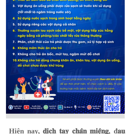
Hiện nay, 𝐝𝐢̣𝐜𝐡 𝐭𝐚𝐲 𝐜𝐡𝐚̂𝐧 𝐦𝐢𝐞̣̂𝐧𝐠, đ𝐚𝐮