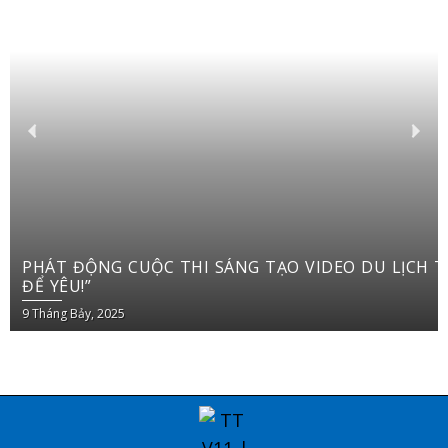
PHÁT ĐỘNG CUỘC THI SÁNG TẠO VIDEO DU LỊCH TRÊN YOUTUBE SHORTS “VIỆT NAM: ĐI
ĐỂ YÊU!”
9 Tháng Bảy, 2025