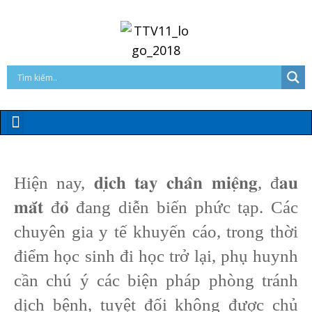
Hiện nay, 𝐝𝐢̣𝐜𝐡 𝐭𝐚𝐲 𝐜𝐡𝐚̂𝐧 𝐦𝐢𝐞̣̂𝐧𝐠, đ𝐚𝐮
𝐦𝐚̆́𝐭 đ𝐨̉ đang diễn biến phức tạp. Các
chuyên gia y tế khuyến cáo, trong thời
điểm học sinh đi học trở lại, phụ huynh
cần chú ý các biện pháp phòng tránh
dịch bệnh, tuyệt đối không được chủ