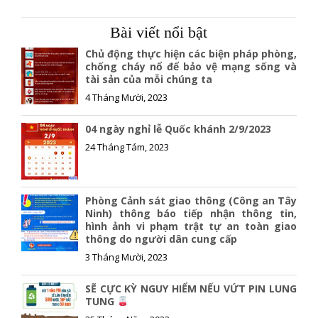
c
a
p
e
i
y
Bài viết nổi bật
b
l
L
o
i
Chủ động thực hiện các biện pháp phòng,
o
n
chống cháy nổ để bảo vệ mạng sống và
tài sản của mỗi chúng ta
k
k
4 Tháng Mười, 2023
04 ngày nghỉ lễ Quốc khánh 2/9/2023
24 Tháng Tám, 2023
Phòng Cảnh sát giao thông (Công an Tây
Ninh) thông báo tiếp nhận thông tin,
hình ảnh vi phạm trật tự an toàn giao
thông do người dân cung cấp
3 Tháng Mười, 2023
SẼ CỰC KỲ NGUY HIỂM NẾU VỨT PIN LUNG
TUNG