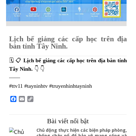
Lịch bế giảng các cấp học trên địa
bàn tỉnh Tây Ninh.
🗓 📋
Lịch bế giảng các cấp học trên địa bàn tỉnh
Tây Ninh.
👇 👇
——
#ttv11 #tayninhtv #truyenhinhtayninh
F
E
C
a
m
o
c
a
p
e
i
y
Bài viết nổi bật
b
l
L
o
i
Chủ động thực hiện các biện pháp phòng,
o
n
chống cháy nổ để bảo vệ mạng sống và