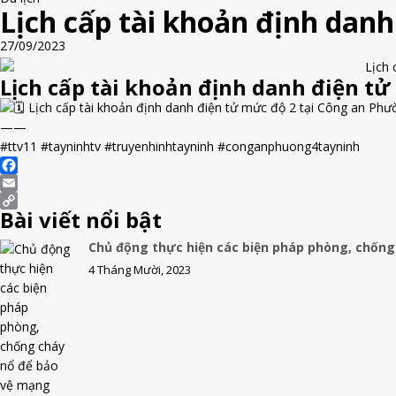
Lịch cấp tài khoản định dan
27/09/2023
Lịch cấp tài khoản định danh điện tử
Lịch cấp tài khoản định danh điện tử mức độ 2 tại Công an Phư
——
#ttv11 #tayninhtv #truyenhinhtayninh #conganphuong4tayninh
F
a
E
Bài viết nổi bật
c
m
C
e
a
o
Chủ động thực hiện các biện pháp phòng, chống
b
i
p
4 Tháng Mười, 2023
o
l
y
o
L
k
i
n
k