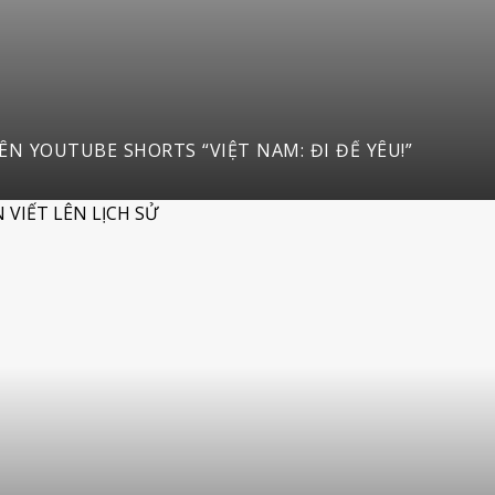
ĐỘNG CUỘC THI SÁNG TẠO VIDEO DU LỊCH TRÊN YOUTUBE SHORTS “VIỆT NAM: ĐI ĐỂ YÊU!”