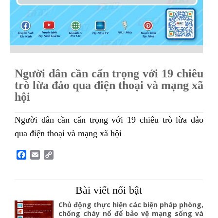
Người dân cần cẩn trọng với 19 chiêu
trò lừa đảo qua điện thoại và mạng xã
hội
Người dân cần cẩn trọng với 19 chiêu trò lừa đảo
qua điện thoại và mạng xã hội
F
E
C
a
m
o
c
a
p
e
i
y
Bài viết nổi bật
b
l
L
o
i
Chủ động thực hiện các biện pháp phòng,
o
n
chống cháy nổ để bảo vệ mạng sống và