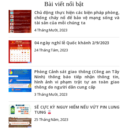
e
i
y
Bài viết nổi bật
b
l
L
o
i
Chủ động thực hiện các biện pháp phòng,
o
n
chống cháy nổ để bảo vệ mạng sống và
tài sản của mỗi chúng ta
k
k
4 Tháng Mười, 2023
04 ngày nghỉ lễ Quốc khánh 2/9/2023
24 Tháng Tám, 2023
Phòng Cảnh sát giao thông (Công an Tây
Ninh) thông báo tiếp nhận thông tin,
hình ảnh vi phạm trật tự an toàn giao
thông do người dân cung cấp
3 Tháng Mười, 2023
SẼ CỰC KỲ NGUY HIỂM NẾU VỨT PIN LUNG
TUNG
25 Tháng Năm, 2023