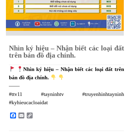
Nhìn ký hiệu – Nhận biết các loại đất
trên bản đồ địa chính.
Nhìn ký hiệu – Nhận biết các loại đất trên
bản đồ địa chính.
——
#ttv11 #tayninhtv #truyenhinhtayninh
#kyhieucacloaidat
F
E
C
a
m
o
c
a
p