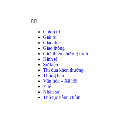
Chính trị
Giải trí
Giáo dục
Giao thông
Giới thiệu chương trình
Kinh tế
Sự kiện
Thi đua khen thưởng
Thông báo
Văn hóa – Xã hội
Y tế
Nhân sự
Thủ tục hành chính