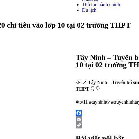
Thủ tục hành chính
Du lịch
0 chỉ tiêu vào lớp 10 tại 02 trường THPT
Tây Ninh – Tuyển bổ
10 tại 02 trường T
📣 📍 Tây Ninh –
Tuyển bổ sun
THPT
👇 👇
—–
#ttv11 #tayninhtv #truyenhinht
Facebook
Email
Copy
Bài viết nổi bật
Link