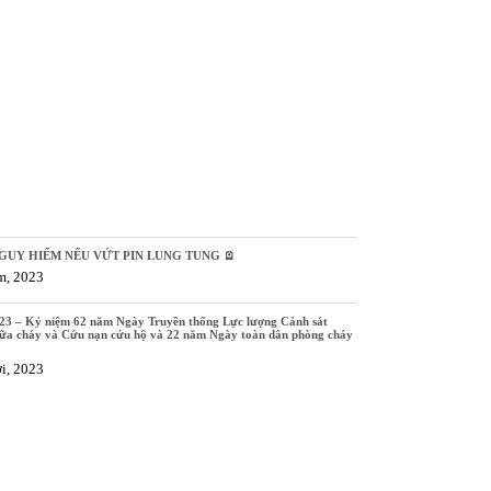
GUY HIỂM NẾU VỨT PIN LUNG TUNG 🪫
m, 2023
23 – Kỷ niệm 62 năm Ngày Truyền thống Lực lượng Cảnh sát
ữa cháy và Cứu nạn cứu hộ và 22 năm Ngày toàn dân phòng cháy
i, 2023