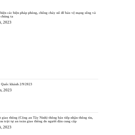
hiện các biện pháp phòng, chống cháy nổ để bảo vệ mạng sống và
 chúng ta
i, 2023
ễ Quốc khánh 2/9/2023
m, 2023
 giao thông (Công an Tây Ninh) thông báo tiếp nhận thông tin,
ạm trật tự an toàn giao thông do người dân cung cấp
i, 2023