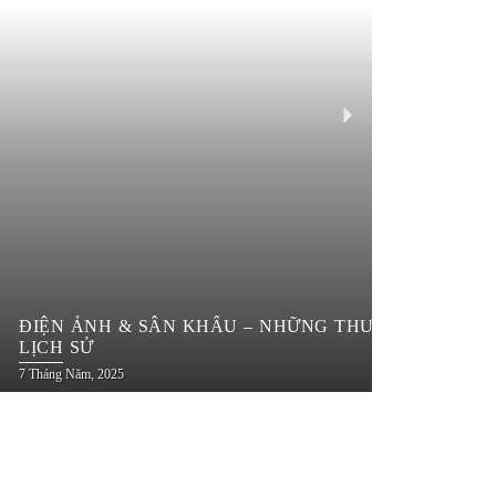
ĐIỆN ẢNH & SÂN KHẤU – NHỮNG THƯỚC PHIM, VỞ 
LỊCH SỬ
7 Tháng Năm, 2025