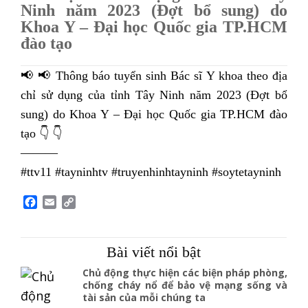
Ninh năm 2023 (Đợt bổ sung) do
Khoa Y – Đại học Quốc gia TP.HCM
đào tạo
📢 📢 Thông báo tuyển sinh Bác sĩ Y khoa theo địa
chỉ sử dụng của tỉnh Tây Ninh năm 2023 (Đợt bổ
sung) do Khoa Y – Đại học Quốc gia TP.HCM đào
tạo 👇 👇
———
#ttv11 #tayninhtv #truyenhinhtayninh #soytetayninh
F
E
C
a
m
o
c
a
p
e
i
y
Bài viết nổi bật
b
l
L
o
i
Chủ động thực hiện các biện pháp phòng,
o
n
chống cháy nổ để bảo vệ mạng sống và
tài sản của mỗi chúng ta
k
k