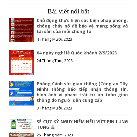
c
a
p
e
i
y
Bài viết nổi bật
b
l
L
o
i
Chủ động thực hiện các biện pháp phòng,
o
n
chống cháy nổ để bảo vệ mạng sống và
tài sản của mỗi chúng ta
k
k
4 Tháng Mười, 2023
04 ngày nghỉ lễ Quốc khánh 2/9/2023
24 Tháng Tám, 2023
Phòng Cảnh sát giao thông (Công an Tây
Ninh) thông báo tiếp nhận thông tin,
hình ảnh vi phạm trật tự an toàn giao
thông do người dân cung cấp
3 Tháng Mười, 2023
SẼ CỰC KỲ NGUY HIỂM NẾU VỨT PIN LUNG
TUNG
25 Tháng Năm, 2023