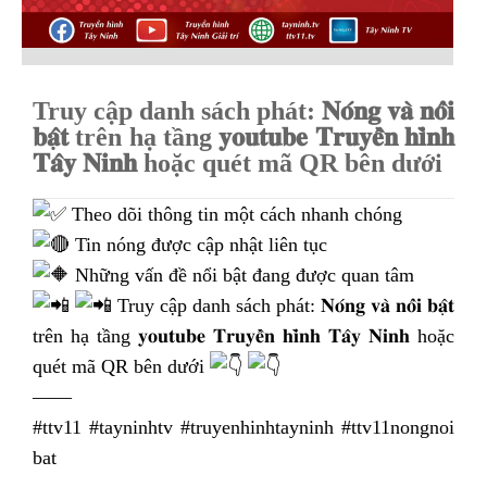
Truy cập danh sách phát: 𝐍𝐨́𝐧𝐠 𝐯𝐚̀ 𝐧𝐨̂̉𝐢
𝐛𝐚̣̂𝐭 trên hạ tầng 𝐲𝐨𝐮𝐭𝐮𝐛𝐞 𝐓𝐫𝐮𝐲𝐞̂̀𝐧 𝐡𝐢̀𝐧𝐡
𝐓𝐚̂𝐲 𝐍𝐢𝐧𝐡 hoặc quét mã QR bên dưới
Theo dõi thông tin một cách nhanh chóng
Tin nóng được cập nhật liên tục
Những vấn đề nổi bật đang được quan tâm
Truy cập danh sách phát: 𝐍𝐨́𝐧𝐠 𝐯𝐚̀ 𝐧𝐨̂̉𝐢 𝐛𝐚̣̂𝐭
trên hạ tầng 𝐲𝐨𝐮𝐭𝐮𝐛𝐞 𝐓𝐫𝐮𝐲𝐞̂̀𝐧 𝐡𝐢̀𝐧𝐡 𝐓𝐚̂𝐲 𝐍𝐢𝐧𝐡 hoặc
quét mã QR bên dưới
——
#ttv11
#tayninhtv
#truyenhinhtayninh
#ttv11nongnoi
bat