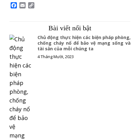
F
E
C
a
m
o
c
a
p
e
i
y
Bài viết nổi bật
b
l
L
o
i
Chủ động thực hiện các biện pháp phòng,
o
n
chống cháy nổ để bảo vệ mạng sống và
tài sản của mỗi chúng ta
k
k
4 Tháng Mười, 2023