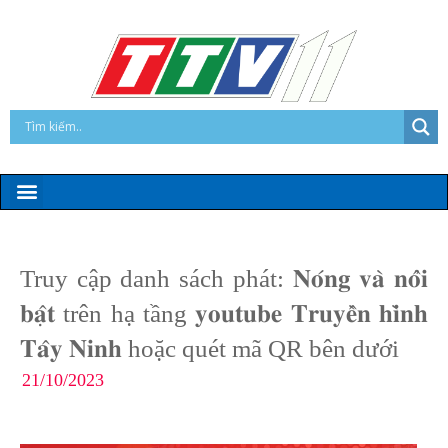
Truy cập danh sách phát: 𝐍𝐨́𝐧𝐠 𝐯𝐚̀ 𝐧𝐨̂̉𝐢
𝐛𝐚̣̂𝐭 trên hạ tầng 𝐲𝐨𝐮𝐭𝐮𝐛𝐞 𝐓𝐫𝐮𝐲𝐞̂̀𝐧 𝐡𝐢̀𝐧𝐡
𝐓𝐚̂𝐲 𝐍𝐢𝐧𝐡 hoặc quét mã QR bên dưới
21/10/2023