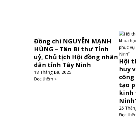
Đồng chí NGUYỄN MẠNH
HÙNG – Tân Bí thư Tỉnh
uỷ, Chủ tịch Hội đồng nhân
Hội t
dân tỉnh Tây Ninh
huy v
18 Tháng Ba, 2025
công 
Đọc thêm »
tạo p
kinh 
Ninh
26 Thán
Đọc thê