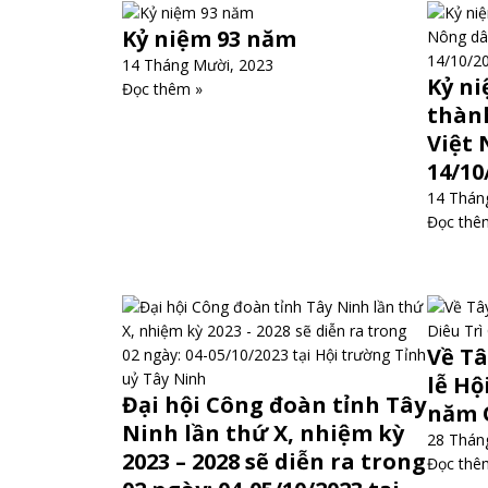
Kỷ niệm 93 năm
14 Tháng Mười, 2023
Kỷ n
Đọc thêm »
thàn
Việt 
14/10
14 Thán
Đọc thê
Về Tâ
lễ Hộ
Đại hội Công đoàn tỉnh Tây
năm 
Ninh lần thứ X, nhiệm kỳ
28 Tháng
2023 – 2028 sẽ diễn ra trong
Đọc thê