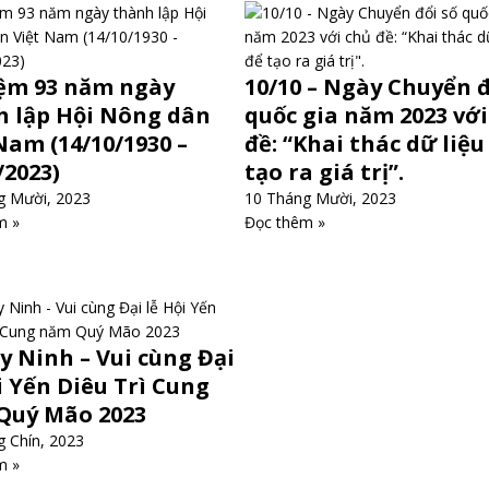
iệm 93 năm ngày
10/10 – Ngày Chuyển đ
h lập Hội Nông dân
quốc gia năm 2023 với
Nam (14/10/1930 –
đề: “Khai thác dữ liệu
/2023)
tạo ra giá trị”.
g Mười, 2023
10 Tháng Mười, 2023
m »
Đọc thêm »
y Ninh – Vui cùng Đại
i Yến Diêu Trì Cung
Quý Mão 2023
 Chín, 2023
m »